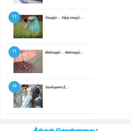
12
அவளும்... அந்த மலரும்...
11
விரல்களும்... விரல்களும்...
10
அவள்தானா நீ...
நீங்கள் சொன்னவை !