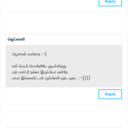
Reply
ஜெய்லானி
அழகான் கவிதை :-)
உன் பெயர் சொல்லியே துடிக்கிறது
படு பாவி நீ நல்லா இருப்பியா என்றே
பாமா இல்லாவிட்டால் ருக்மிணி ஹா...ஹா... :-))))
Reply