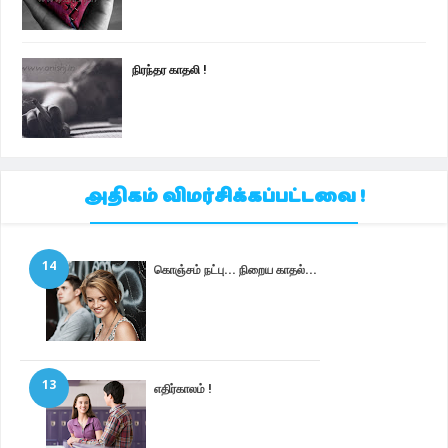
நிரந்தர காதலி !
அதிகம் விமர்சிக்கப்பட்டவை !
14
கொஞ்சம் நட்பு... நிறைய காதல்...
13
எதிர்காலம் !