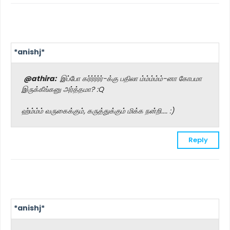
*anishj*
@athira:
இப்போ கர்ர்ர்ர்ர்-க்கு பதிலா ம்ம்ம்ம்ம்-னா கோபமா
இருக்கீங்கனு அர்த்தமா? :Q
ஹ்ம்ம்ம் வருகைக்கும், கருத்துக்கும் மிக்க நன்றி.... :)
Reply
*anishj*