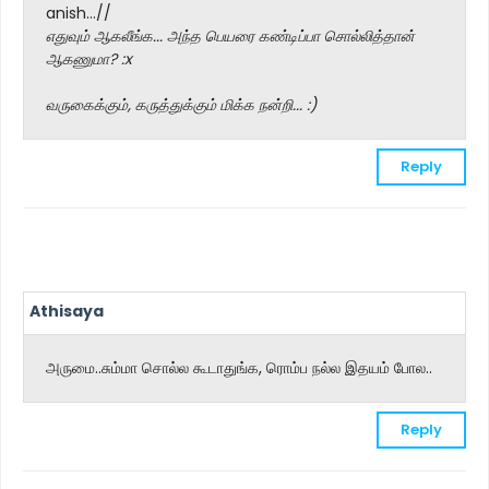
anish...//
எதுவும் ஆகலீங்க... அந்த பெயரை கண்டிப்பா சொல்லித்தான்
ஆகணுமா? :x
வருகைக்கும், கருத்துக்கும் மிக்க நன்றி... :)
Reply
Athisaya
அருமை..சும்மா சொல்ல கூடாதுங்க, ரொம்ப நல்ல இதயம் போல..
Reply