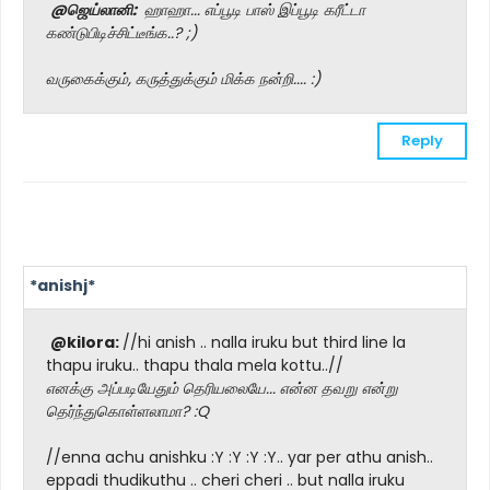
@ஜெய்லானி:
ஹாஹா... எப்பூடி பாஸ் இப்பூடி கரீட்டா
கண்டுபிடிச்சிட்டீங்க..? ;)
வருகைக்கும், கருத்துக்கும் மிக்க நன்றி.... :)
Reply
*anishj*
@kilora:
//hi anish .. nalla iruku but third line la
thapu iruku.. thapu thala mela kottu..//
எனக்கு அப்படியேதும் தெரியலையே... என்ன தவறு என்று
தெர்ந்துகொள்ளலாமா? :Q
//enna achu anishku :Y :Y :Y :Y.. yar per athu anish..
eppadi thudikuthu .. cheri cheri .. but nalla iruku