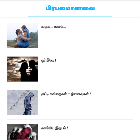
பிரபலமானவை
காதல்... காமம்...
ஓர் இரவு !
குட்டி கவிதைகள் - நினைவுகள் !
கசங்கிய இதயம் !