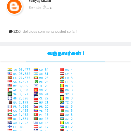
Suriyaprakash
Very nice 👌 ...
»
2256
delicious comments posted so far!
வந்தவர்கள் !