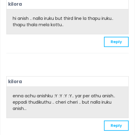
kilora
hi anish .. nalla iruku but third line la thapu iruku..
thapu thala mela kottu..
Reply
kilora
enna achu anishku :Y :Y :Y :Y.. yar per athu anish..
eppadi thudikuthu .. cheri cheri .. but nalla iruku
anish...
Reply