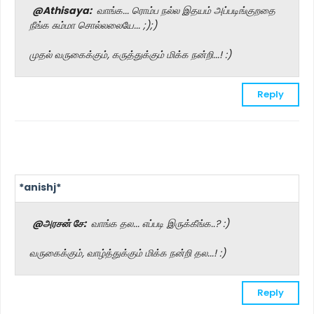
@Athisaya:
வாங்க... ரொம்ப நல்ல இதயம் அப்படிங்குறதை
நீங்க சும்மா சொல்லலையே... ;);)
முதல் வருகைக்கும், கருத்துக்கும் மிக்க நன்றி...! :)
Reply
*anishj*
@அரசன் சே:
வாங்க தல... எப்படி இருக்கீங்க..? :)
வருகைக்கும், வாழ்த்துக்கும் மிக்க நன்றி தல...! :)
Reply