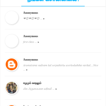
Anonymous
❤😍❤😍❤😍 ...
»
Anonymous
first class ...
»
Anonymous
Arumaiyana vadivam kal serpathirku uyerkoduththa varikal....Nice
...
»
ஈழமும் காதலும்
மிக அருமையான வரிகள் ...
»