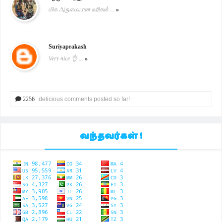
மிக அருமையான வரிகள் ...
»
Suriyaprakash
Very nice 👌 ...
»
2256
delicious comments posted so far!
வந்தவர்கள் !