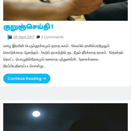
குறுஞ்செய்தி !
28 Sept 2017
2 Comments
மழை இரவின் பெரும்தூக்கமும் தராத சுகம்...!வெயில் நாளில்மரநிழலும்
கொடுக்காத ஆனந்தம்...!கடும் தாகத்தில் குட நீரும் தீர்க்காத தாகம்...!தென்றல்
தொட்ட பொழுதில்தேகமும் உணராத புத்துணர்சி...!நகைச்சுவை
நிரம்பியதிரைப்படமொன்று...
Continue Reading