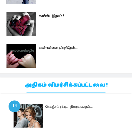
கசங்கிய இதயம் !
நான் உன்னை நம்புகிறேன்...
அதிகம் விமர்சிக்கப்பட்டவை !
14
கொஞ்சம் நட்பு... நிறைய காதல்...