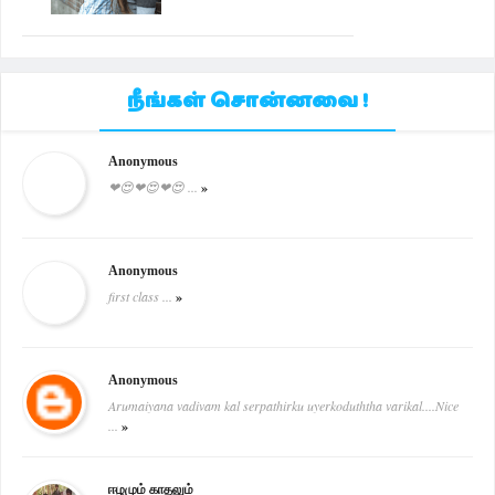
நீங்கள் சொன்னவை !
Anonymous
❤😍❤😍❤😍 ...
»
Anonymous
first class ...
»
Anonymous
Arumaiyana vadivam kal serpathirku uyerkoduththa varikal....Nice
...
»
ஈழமும் காதலும்