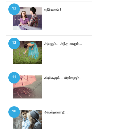
13
எதிர்காலம் !
12
அவளும்... அந்த மலரும்...
11
விரல்களும்... விரல்களும்...
10
அவள்தானா நீ...