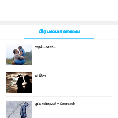
பிரபலமானவை
காதல்... காமம்...
ஓர் இரவு !
குட்டி கவிதைகள் - நினைவுகள் !