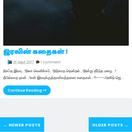
இரவின் கதைகள் !
15 Sept 2017
1 Comment
நிசப்த இரவு...!நிலா வெளிச்சம்...!நிற்காத தென்றல்...!நின்று தீர்ந்த மழை...!
நீயில்லாத நான்...!என் இரவுக்குத்தான்எத்தனை கதைகள்...!!----அனீஷ் ஜெ....
Continue Reading
← NEWER POSTS
OLDER POSTS →