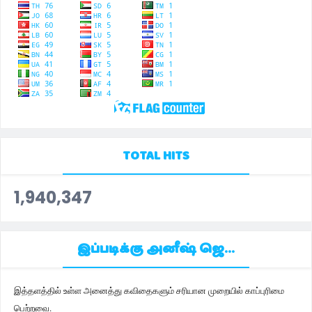
TOTAL HITS
1,940,347
இப்படிக்கு அனீஷ் ஜெ...
இத்தளத்தில் உள்ள அனைத்து கவிதைகளும் சரியான முறையில் காப்புரிமை
பெற்றவை.