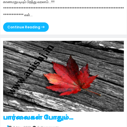
காணமறுபடியும் பிறந்து வரலாம்...!!!
***********************************************************************
************ என்...
Continue Reading
பார்வைகள் போதும்...