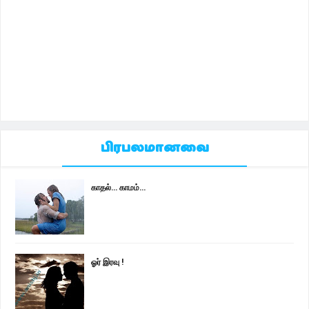
பிரபலமானவை
காதல்... காமம்...
ஓர் இரவு !