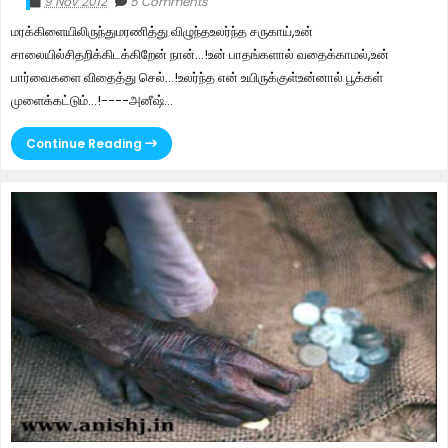
9 Nov 2012
5 Comments
மரக்கிளையிலிருந்துமரணித்து விழுந்தஉலர்ந்த சருகாய்,உன்
சாலையில்சிதறிக்கிடக்கிறேன் நான்...!உன் பாதங்களால் வதைக்காமல்,உன்
பார்வைகளை விதைத்து செல்...!உலர்ந்த என் உயிருக்குள்உன்னால் பூக்கள்
முளைக்கட்டும்...!----அனீஷ்...
Continue Reading