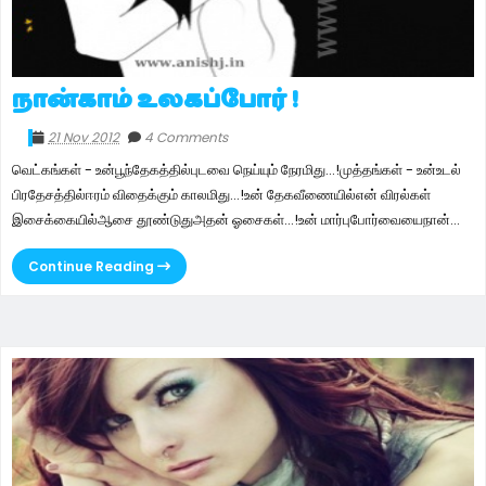
நான்காம் உலகப்போர் !
21 Nov 2012
4 Comments
வெட்கங்கள் - உன்பூந்தேகத்தில்புடவை நெய்யும் நேரமிது...!முத்தங்கள் - உன்உடல்
பிரதேசத்தில்ஈரம் விதைக்கும் காலமிது...!உன் தேகவீணையில்என் விரல்கள்
இசைக்கையில்ஆசை தூண்டுதுஅதன் ஓசைகள்...!உன் மார்புபோர்வையைநான்...
Continue Reading