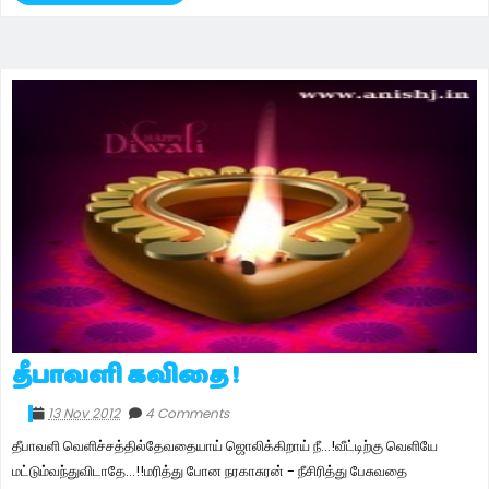
தீபாவளி கவிதை !
13 Nov 2012
4 Comments
தீபாவளி வெளிச்சத்தில்தேவதையாய் ஜொலிக்கிறாய் நீ...!வீட்டிற்கு வெளியே
மட்டும்வந்துவிடாதே...!!மரித்து போன நரகாசுரன் - நீசிரித்து பேசுவதை