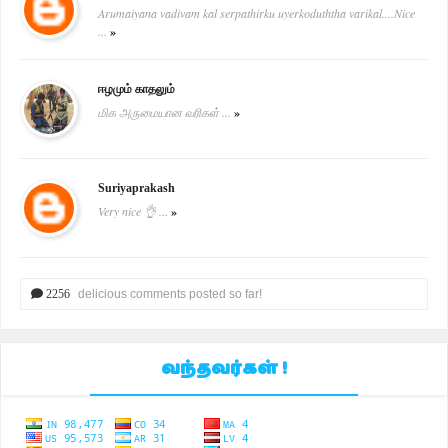
Arumaiyana vadivam kal serpathirku uyerkoduththa varikal....Nice
...
»
ஈழமும் காதலும்
மிக அருமையான வரிகள் ...
»
Suriyaprakash
Very nice 👌 ...
»
2256
delicious comments posted so far!
வந்தவர்கள் !