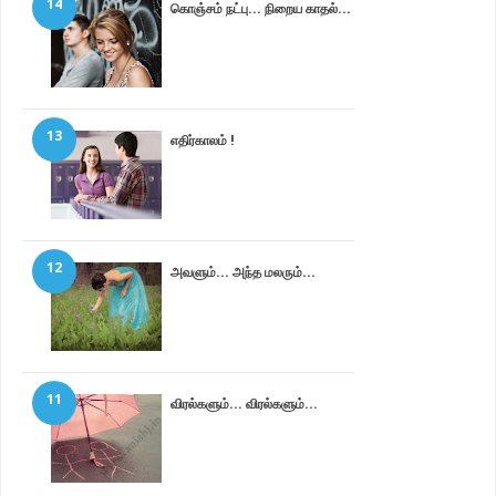
14
கொஞ்சம் நட்பு... நிறைய காதல்...
13
எதிர்காலம் !
12
அவளும்... அந்த மலரும்...
11
விரல்களும்... விரல்களும்...