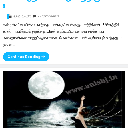
!
4 Nov 2012
7 Comments
என் மூச்சுப்பையின்சுவாசத்தை - என்கருப்பைக்கு இடமாற்றினேன்...!மிச்சத்தில்
தான் - என்இதயம் துடித்தது....!என் கருப்பையோஉன்னை சுமக்க,என்
மனதோஉன்னை காணும்ஆசைகளையும்,உனக்கான - என் அன்பையும் சுமந்தது...!
முதன்...
Continue Reading