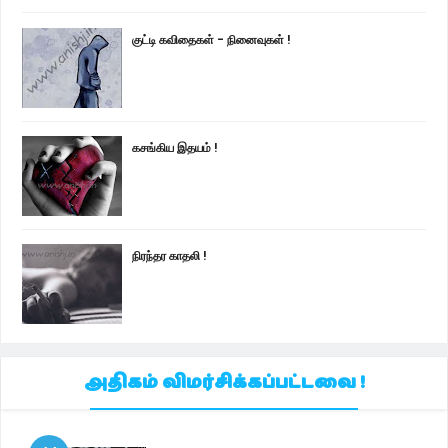
குட்டி கவிதைகள் - நினைவுகள் !
கசங்கிய இதயம் !
நிரந்தர காதலி !
அதிகம் விமர்சிக்கப்பட்டவை !