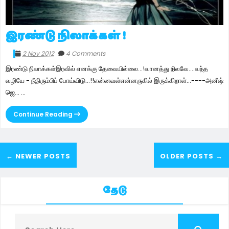
இரண்டு நிலாக்கள் !
2 Nov 2012
4 Comments
இரண்டு நிலாக்கள்இரவில் எனக்கு தேவையில்லை...!வானத்து நிலவே....வந்த
வழியே - நீதிரும்பிப் போய்விடு...!!என்னவள்என்னருகில் இருக்கிறாள்...----அனீஷ்
ஜெ... ...
Continue Reading
← NEWER POSTS
OLDER POSTS →
தேடு