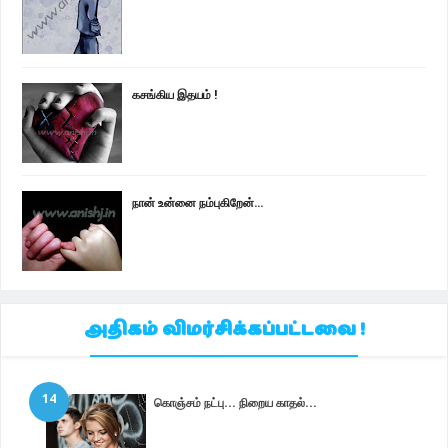
கசங்கிய இதயம் !
நான் உன்னை நம்புகிறேன்...
அதிகம் விமர்சிக்கப்பட்டவை !
14
கொஞ்சம் நட்பு... நிறைய காதல்...