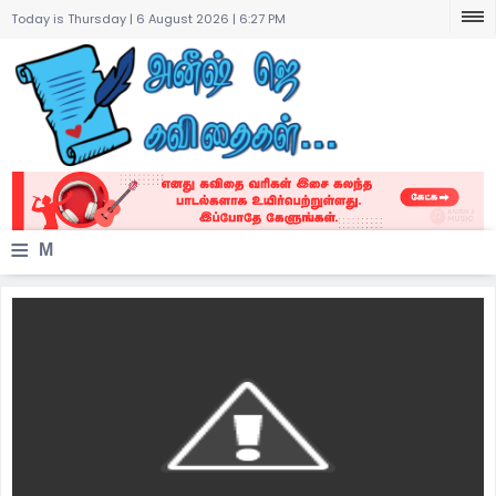
Today is Thursday | 6 August 2026 |
6:27 PM
≡
M
e
n
u