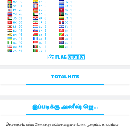
TOTAL HITS
இப்படிக்கு அனீஷ் ஜெ...
இத்தளத்தில் உள்ள அனைத்து கவிதைகளும் சரியான முறையில் காப்புரிமை