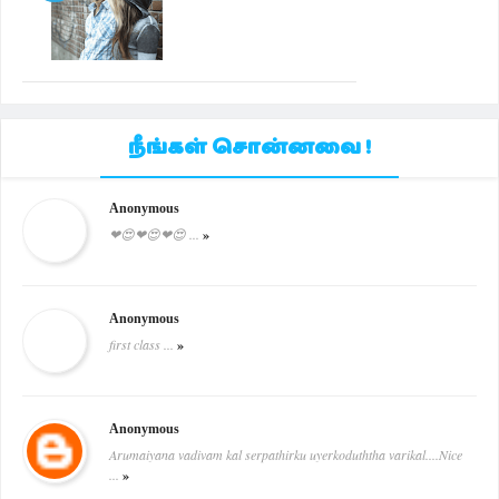
நீங்கள் சொன்னவை !
Anonymous
❤😍❤😍❤😍 ...
»
Anonymous
first class ...
»
Anonymous
Arumaiyana vadivam kal serpathirku uyerkoduththa varikal....Nice
...
»