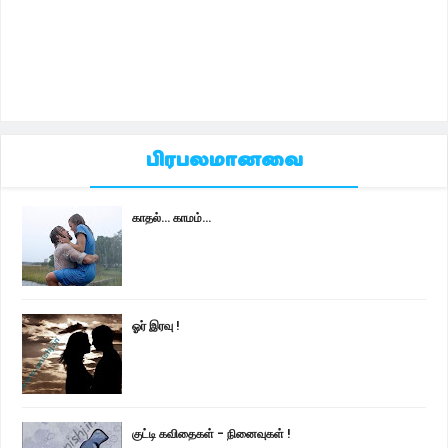
பிரபலமானவை
காதல்... காமம்...
ஓர் இரவு !
குட்டி கவிதைகள் - நினைவுகள் !