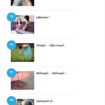
13
எதிர்காலம் !
12
அவளும்... அந்த மலரும்...
11
விரல்களும்... விரல்களும்...
10
அவள்தானா நீ...