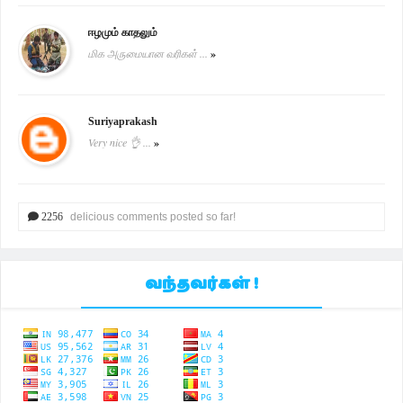
ஈழமும் காதலும்
மிக அருமையான வரிகள் ...
»
Suriyaprakash
Very nice 👌 ...
»
2256
delicious comments posted so far!
வந்தவர்கள் !