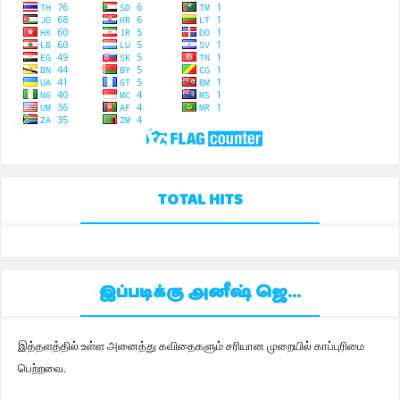
TOTAL HITS
இப்படிக்கு அனீஷ் ஜெ...
இத்தளத்தில் உள்ள அனைத்து கவிதைகளும் சரியான முறையில் காப்புரிமை
பெற்றவை.