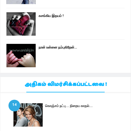
கசங்கிய இதயம் !
நான் உன்னை நம்புகிறேன்...
அதிகம் விமர்சிக்கப்பட்டவை !
14
கொஞ்சம் நட்பு... நிறைய காதல்...