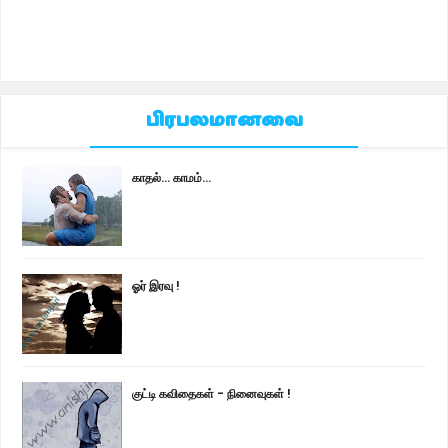
பிரபலமானவை
காதல்... காமம்...
ஓர் இரவு !
குட்டி கவிதைகள் - நினைவுகள் !