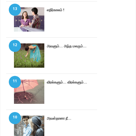
13
எதிர்காலம் !
12
அவளும்... அந்த மலரும்...
11
விரல்களும்... விரல்களும்...
10
அவள்தானா நீ...