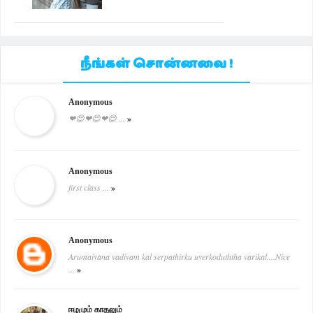
நீங்கள் சொன்னவை !
Anonymous
❤😍❤😍❤😍 ...
»
Anonymous
first class ...
»
Anonymous
Arumaiyana vadivam kal serpathirku uyerkoduththa varikal....Nice
...
»
ஈழமும் காதலும்