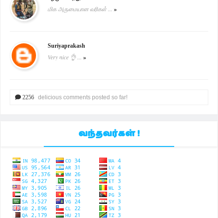
மிக அருமையான வரிகள் ...
»
Suriyaprakash
Very nice 👌 ...
»
2256
delicious comments posted so far!
வந்தவர்கள் !