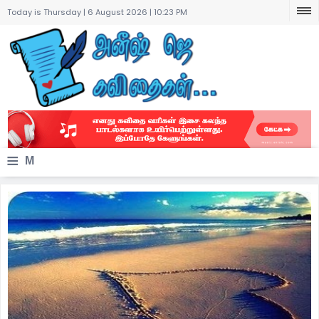
Today is Thursday | 6 August 2026 |
10:23 PM
≡
M
e
n
u