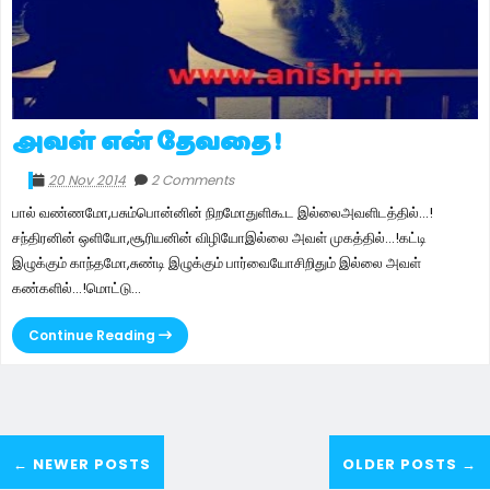
அவள் என் தேவதை !
20 Nov 2014
2 Comments
பால் வண்ணமோ,பசும்பொன்னின் நிறமோதுளிகூட இல்லைஅவளிடத்தில்...!
சந்திரனின் ஒளியோ,சூரியனின் விழியோஇல்லை அவள் முகத்தில்...!கட்டி
இழுக்கும் காந்தமோ,சுண்டி இழுக்கும் பார்வையோசிறிதும் இல்லை அவள்
கண்களில்...!மொட்டு...
Continue Reading
← NEWER POSTS
OLDER POSTS →