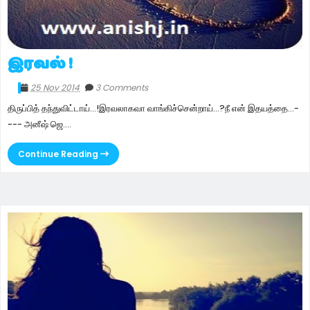
இரவல் !
25 Nov 2014
3 Comments
திருப்பித் தந்துவிட்டாய்...!இரவலாகவா வாங்கிச்சென்றாய்...?நீ என் இதயத்தை...-
--- அனீஷ் ஜெ....
Continue Reading