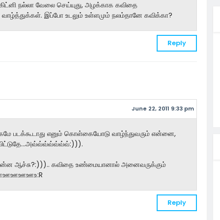
, கிட்னி நல்லா வேலை செய்யுது, அழக்காக கவிதை
ல் வாழ்த்துக்கள். இப்போ உடலும் உள்ளமும் நலம்தானே கவிக்கா?
Reply
June 22, 2011 9:33 pm
்தேகமே படக்கூடாது எனும் கொள்கையோடு வாழ்ந்துவரும் என்னை,
டுதே...அவ்வ்வ்வ்வ்வ்வ்:))).
 என்ன ஆச்சு?:))).. கவிதை உண்மையானால் அனைவருக்கும்
 ஆ யூஊஊஊஊஊஉ:R
Reply