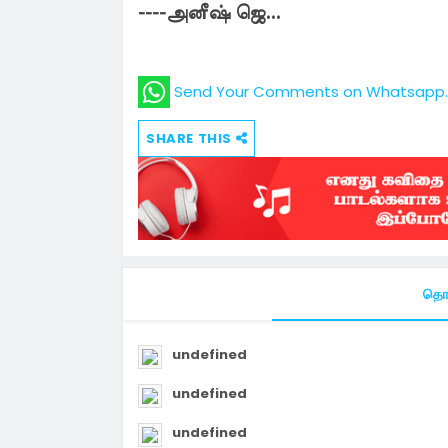
----அனீஷ் ஜெ...
Send Your Comments on Whatsapp. 
SHARE THIS
தொட
undefined
undefined
undefined