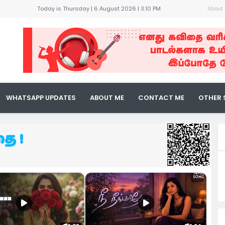
Today is Thursday | 6 August 2026 |
3:10 PM
About
கதை !
ண்பன் !
WHATSAPP UPDATES
ABOUT ME
CONTACT ME
OTHER 
ுவை !
் !
ை !
 நீ...