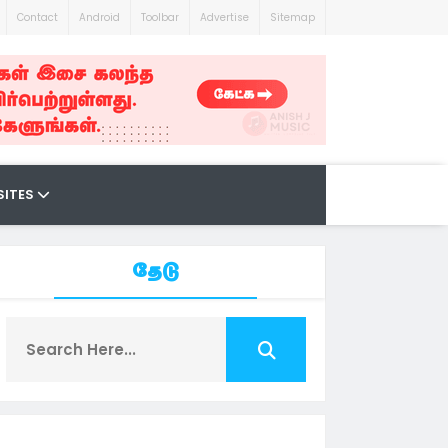
Contact
Android
Toolbar
Advertise
Sitemap
SITES
தேடு