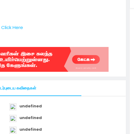
Click Here
ர்புடைய கவிதைகள்
undefined
undefined
undefined