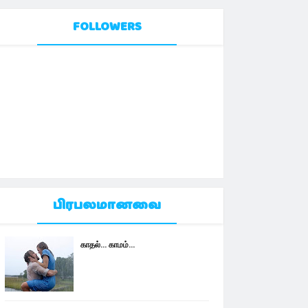
FOLLOWERS
பிரபலமானவை
காதல்... காமம்...