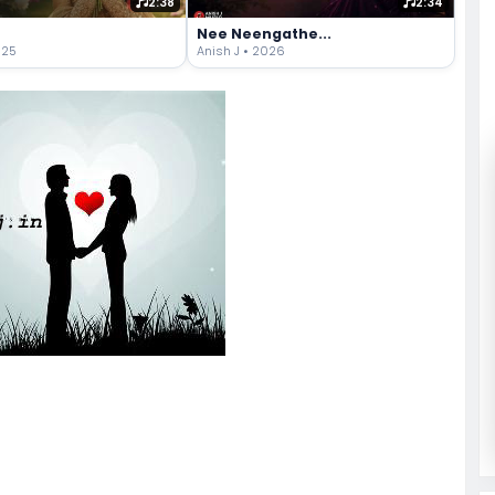
2:38
2:34
Nee Neengathe...
025
Anish J • 2026