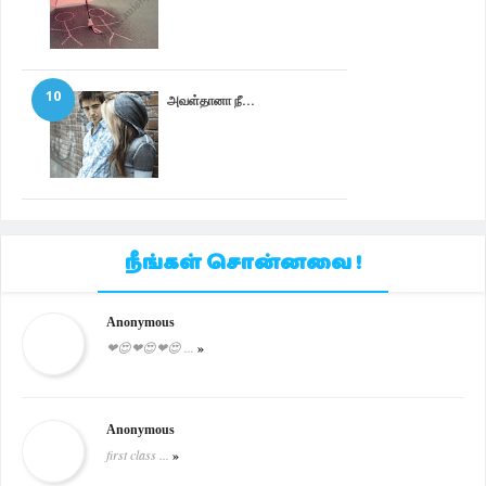
10
அவள்தானா நீ...
நீங்கள் சொன்னவை !
Anonymous
❤😍❤😍❤😍 ...
»
Anonymous
first class ...
»