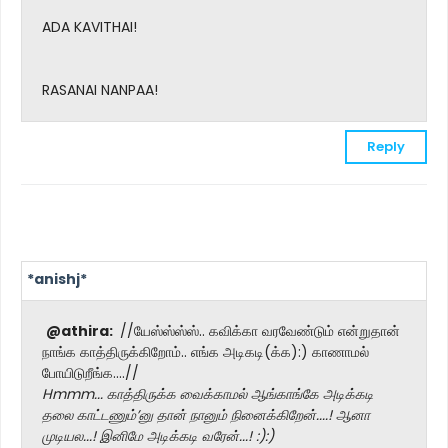
ADA KAVITHAI!
RASANAI NANPAA!
Reply
*anishj*
@athira:
//யேஸ்ஸ்ஸ்ஸ்.. கவிக்கா வரவேண்டும் என்றுதான்
நாங்க காத்திருக்கிறோம்.. எங்க அடிகடி(க்க):) காணாமல்
போயிடுறீங்க....//
Hmmm... காத்திருக்க வைக்காமல் ஆங்காங்கே அடிக்கடி
தலை காட்டணும்’னு தான் நானும் நினைக்கிறேன்....! ஆனா
முடியல...! இனிமே அடிக்கடி வரேன்...! :):)