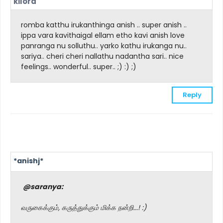
kilora
romba katthu irukanthinga anish .. super anish ..
ippa vara kavithaigal ellam etho kavi anish love
panranga nu solluthu.. yarko kathu irukanga nu..
sariya.. cheri cheri nallathu nadantha sari.. nice
feelings.. wonderful.. super.. ;) :) ;)
Reply
*anishj*
@saranya:
வருகைக்கும், கருத்துக்கும் மிக்க நன்றி...! :)