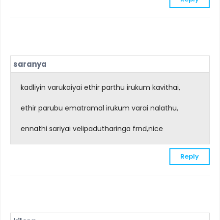
saranya
kadliyin varukaiyai ethir parthu irukum kavithai,
ethir parubu ematramal irukum varai nalathu,
ennathi sariyai velipadutharinga frnd,nice
Reply