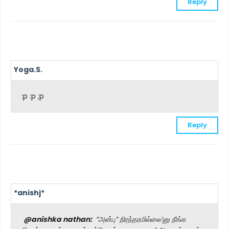
Reply
Yoga.S.
:p :p ;p
Reply
*anishj*
@anishka nathan:
”அன்பு” நிரந்தரமில்லை’னு நீங்க