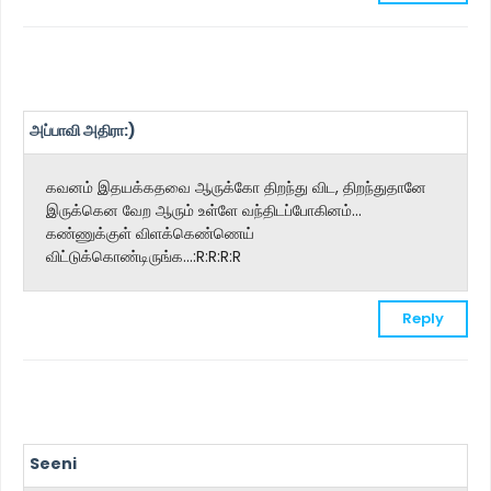
அப்பாவி அதிரா:)
கவனம் இதயக்கதவை ஆருக்கோ திறந்து விட, திறந்துதானே
இருக்கென வேற ஆரும் உள்ளே வந்திடப்போகினம்...
கண்ணுக்குள் விளக்கெண்ணெய்
விட்டுக்கொண்டிருங்க...:R:R:R:R
Reply
Seeni