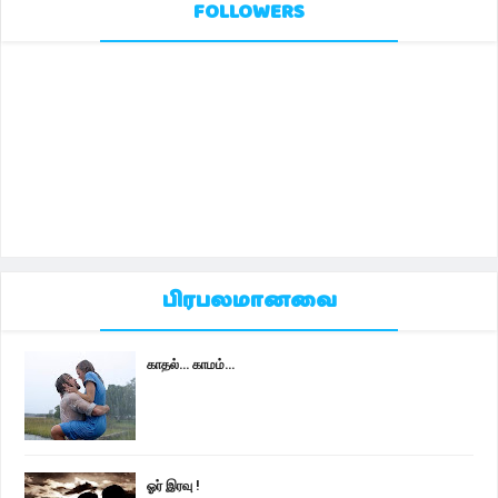
FOLLOWERS
பிரபலமானவை
காதல்... காமம்...
ஓர் இரவு !