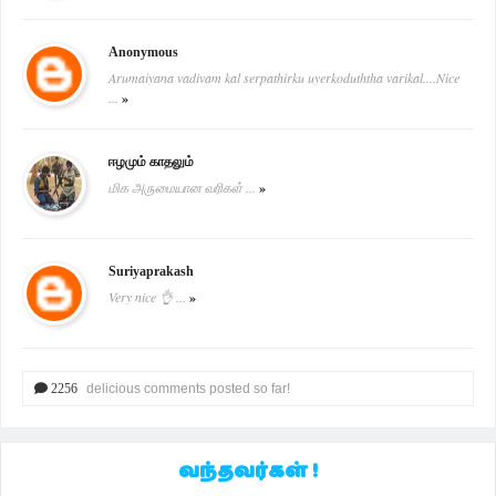
Anonymous
Arumaiyana vadivam kal serpathirku uyerkoduththa varikal....Nice
...
»
ஈழமும் காதலும்
மிக அருமையான வரிகள் ...
»
Suriyaprakash
Very nice 👌 ...
»
2256
delicious comments posted so far!
வந்தவர்கள் !