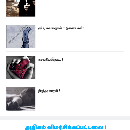
குட்டி கவிதைகள் - நினைவுகள் !
கசங்கிய இதயம் !
நிரந்தர காதலி !
அதிகம் விமர்சிக்கப்பட்டவை !