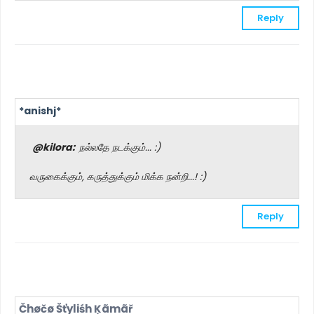
Reply
*anishj*
@kilora:
நல்லதே நடக்கும்... :)
வருகைக்கும், கருத்துக்கும் மிக்க நன்றி...! :)
Reply
Čhøčø Šťyliśh Ķãmãř