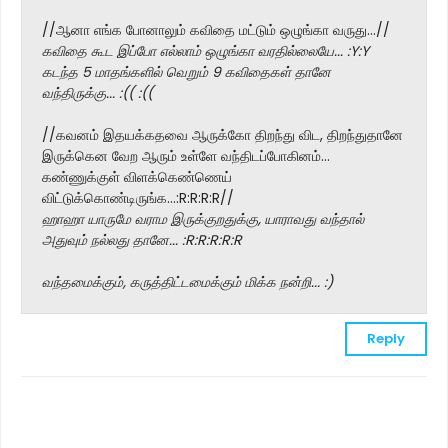
//ஆனா எங்க போனாலும் கவிதை மட்டும் ஒழுங்கா வருது...//
கவிதை கூட இப்போ எல்லாம் ஒழுங்கா வரதில்லையே... :Y:Y
கடந்த 5 மாதங்களில் வெறும் 9 கவிதைகள் தானே
வந்திருக்கு... :(( :((
//கவனம் இதயக்கதவை ஆருக்கோ திறந்து விட, திறந்துதானே
இருக்கென வேற ஆரும் உள்ளே வந்திடப்போகினம்...
கண்ணுக்குள் விளக்கெண்ணெய்
விட்டுக்கொண்டிருங்க...:R:R:R:R//
ஹாஹா யாருமே வராம இருக்குறதுக்கு, யாராவது வந்தால்
அதுவும் நல்லது தானே... :R:R:R:R:R
வந்தமைக்கும், கருத்திட்டமைக்கும் மிக்க நன்றி... :)
Reply