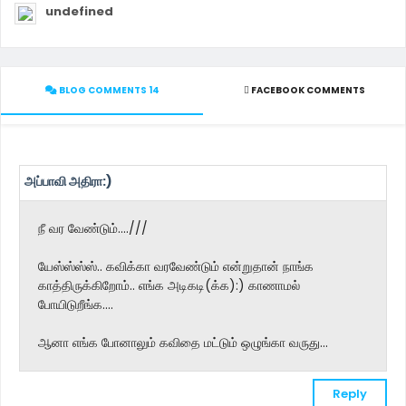
undefined
BLOG COMMENTS 14
FACEBOOK COMMENTS
அப்பாவி அதிரா:)
நீ வர வேண்டும்....///
யேஸ்ஸ்ஸ்ஸ்.. கவிக்கா வரவேண்டும் என்றுதான் நாங்க
காத்திருக்கிறோம்.. எங்க அடிகடி(க்க):) காணாமல்
போயிடுறீங்க....
ஆனா எங்க போனாலும் கவிதை மட்டும் ஒழுங்கா வருது...
Reply