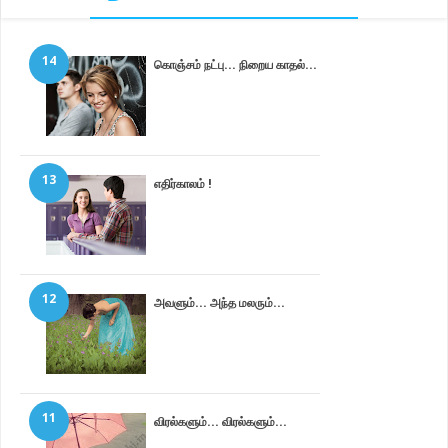
14
கொஞ்சம் நட்பு... நிறைய காதல்...
13
எதிர்காலம் !
12
அவளும்... அந்த மலரும்...
11
விரல்களும்... விரல்களும்...