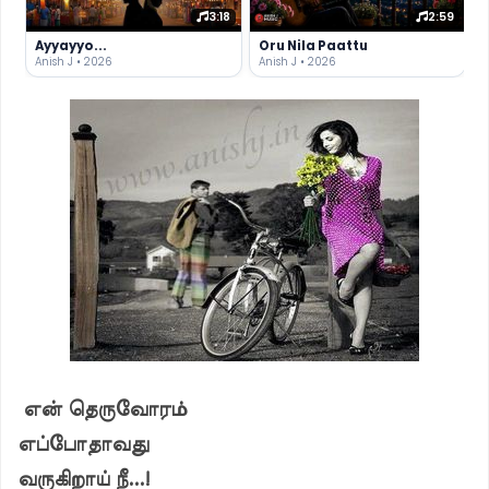
3:18
2:59
Ayyayyo...
Oru Nila Paattu
Anish J • 2026
Anish J • 2026
என் தெருவோரம்
எப்போதாவது
வருகிறாய் நீ...!