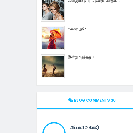
கொஞ்சம் நட்பு... நிறைய காதல்...
கலவர பூமி !
இன்று பிறந்தது !
BLOG COMMENTS 30
அப்பாவி அதிரா:)