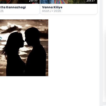
3:33
3:27
tta Kannazhagi
Vanna Kiliye
025
Anish J • 2026