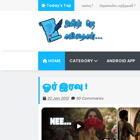
Today's Top
உணவு !
தொலைக்க மறந்தவன் !
தனிமையும்... நானும்...
சொல்லாத 
நண்பன்
குறுஞ்செய்தி !
இரவின் கதைகள் !
தனிமைகளின் ந
ஒரு காதலும்... இரு நாமும்...
ஆயிரம் முகங்கள் !
HOME
CATEGORY
ANDROID APP
கொஞ்சம் நட்பு... நிறைய காதல்...
ச
சுதந்திரமானவைகள் !
வெயில் காலம
ஓர் இரவு !
சில காலைகள் !
மது !
அவள்தானா
22 Jan 2012
30 Comments
புரிதல்!
உலகம் ஆனாய் !
வீடொன்று இருக்கிறது!