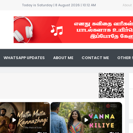
Today is Saturday | 8 August 2026 |
10:12 AM
About
கதை !
ண்பன் !
WHATSAPP UPDATES
ABOUT ME
CONTACT ME
OTHER 
ுவை !
் !
 நீ...