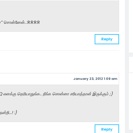
்” சொன்னேன்..:R:R:R:R
Reply
January 23, 2012 1:09 am
எனக்கு தெரியாதுங்க.. நீங்க சொன்னா சரியாத்தான் இருக்கும் ;)
்றி...! :)
Reply