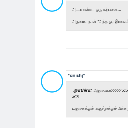
அடடா என்னா ஒரு கற்பனை....
அருமை... நான் “அந்த ஓர் இரவைச
*anishj*
@athira:
அருமையா????? :Q:Q 
:R:R
வருகைக்கும், கருத்துக்கும் மிக்க நன