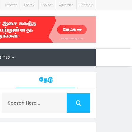
Contact
Android
Toolbar
Advertise
Sitemap
SITES
தேடு