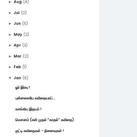
Aug
(4)
►
Jul
(2)
►
Jun
(5)
►
May
(2)
►
Apr
(3)
►
Mar
(2)
►
Feb
(1)
►
Jan
(6)
▼
ஓர் இரவு !
புன்னகையே கவிதையாய்...
கசங்கிய இதயம் !
மெளனம் (என் முதல் “காதல்” கவிதை)
குட்டி கவிதைகள் - நினைவுகள் !