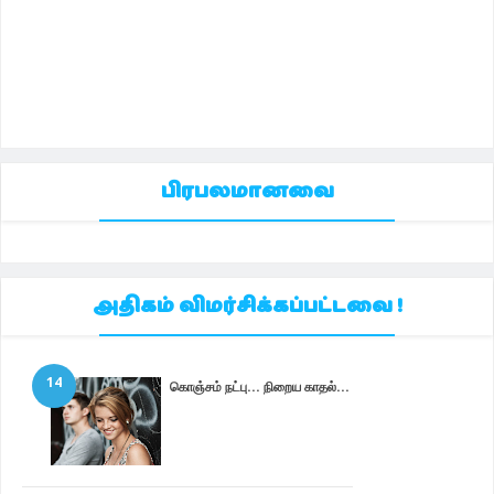
பிரபலமானவை
அதிகம் விமர்சிக்கப்பட்டவை !
14
கொஞ்சம் நட்பு... நிறைய காதல்...