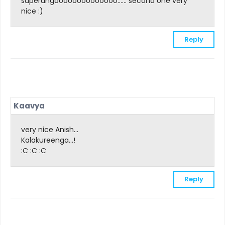
superungoooooooooooooo...... second one very
nice :)
Reply
Kaavya
very nice Anish...
Kalakureenga...!
:C :C :C
Reply