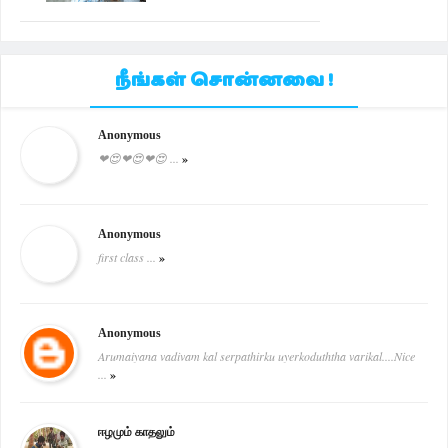
நீங்கள் சொன்னவை !
Anonymous
❤😍❤😍❤😍 ...
»
Anonymous
first class ...
»
Anonymous
Arumaiyana vadivam kal serpathirku uyerkoduththa varikal....Nice
...
»
ஈழமும் காதலும்