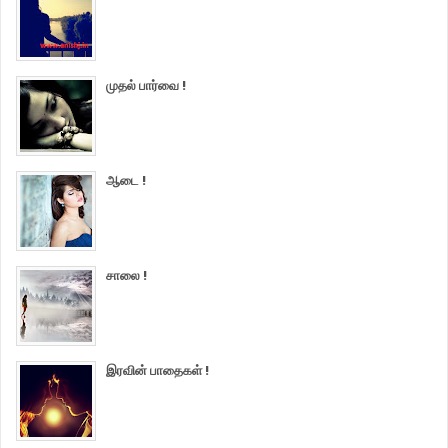
முதல் பார்வை !
ஆடை !
சாலை !
இரவின் பாதைகள் !