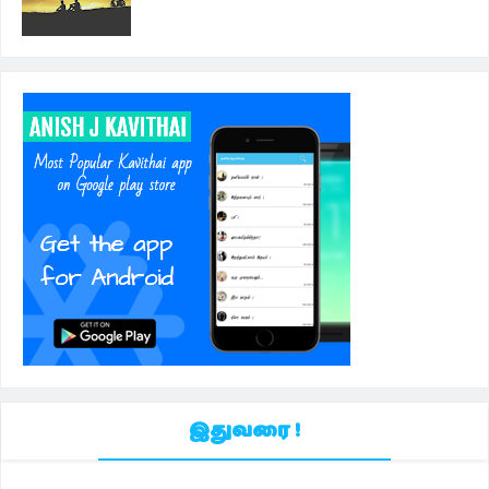
இதுவரை !