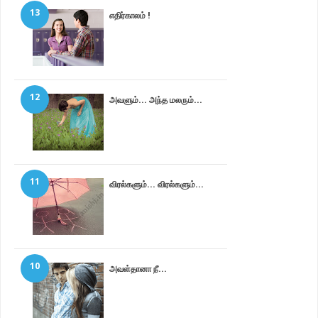
13
எதிர்காலம் !
12
அவளும்... அந்த மலரும்...
11
விரல்களும்... விரல்களும்...
10
அவள்தானா நீ...