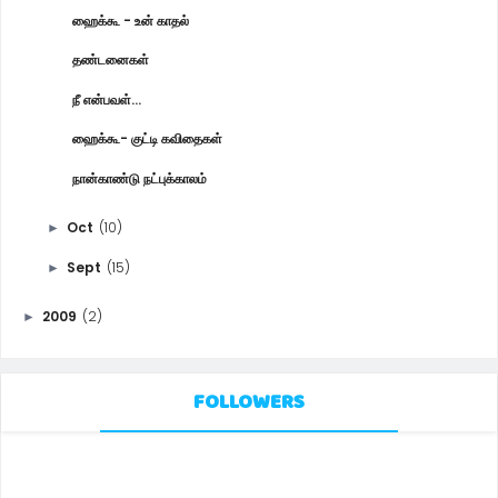
ஹைக்கூ - உன் காதல்
தண்டனைகள்
நீ என்பவள்...
ஹைக்கூ- குட்டி கவிதைகள்
நான்காண்டு நட்புக்காலம்
Oct
(10)
►
Sept
(15)
►
2009
(2)
►
FOLLOWERS