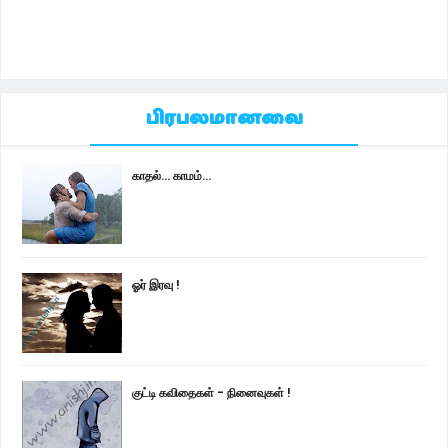
பிரபலமானவை
காதல்... காமம்...
ஓர் இரவு !
குட்டி கவிதைகள் - நினைவுகள் !