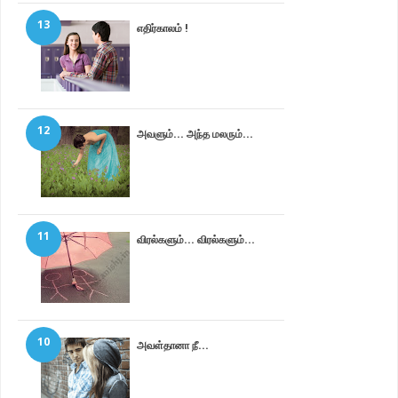
13
எதிர்காலம் !
12
அவளும்... அந்த மலரும்...
11
விரல்களும்... விரல்களும்...
10
அவள்தானா நீ...