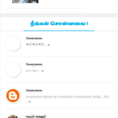
நீங்கள் சொன்னவை !
Anonymous
❤😍❤😍❤😍 ...
»
Anonymous
first class ...
»
Anonymous
Arumaiyana vadivam kal serpathirku uyerkoduththa varikal....Nice
...
»
ஈழமும் காதலும்