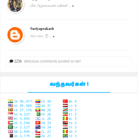
மிக அருமையான வரிகள் ...
»
Suriyaprakash
Very nice 👌 ...
»
2256
delicious comments posted so far!
வந்தவர்கள் !