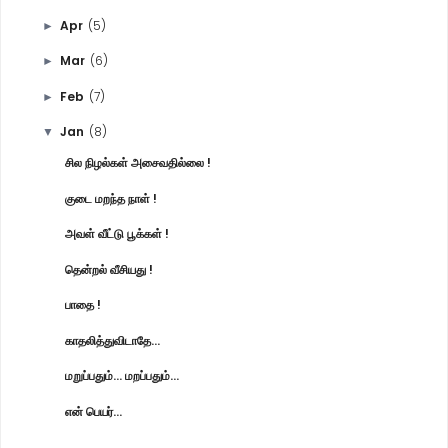
Apr
(5)
►
Mar
(6)
►
Feb
(7)
►
Jan
(8)
▼
சில நிழல்கள் அசைவதில்லை !
குடை மறந்த நாள் !
அவள் வீட்டு பூக்கள் !
தென்றல் வீசியது !
பாதை !
காதலித்துவிடாதே...
மறுப்பதும்... மறப்பதும்...
என் பெயர்...