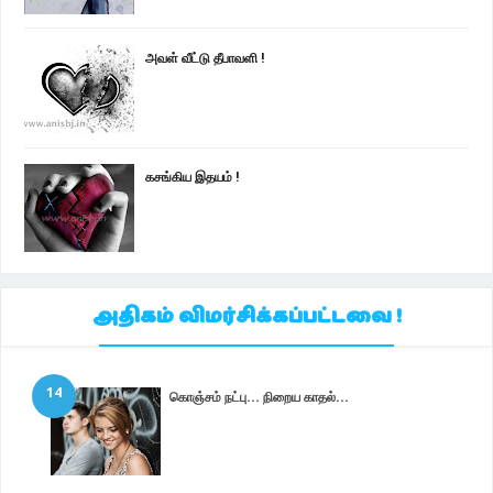
அவள் வீட்டு தீபாவளி !
கசங்கிய இதயம் !
அதிகம் விமர்சிக்கப்பட்டவை !
14
கொஞ்சம் நட்பு... நிறைய காதல்...