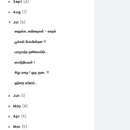
Sept
(4)
►
Aug
(7)
►
Jul
(6)
▼
ஹைக்கூ கவிதைகள் - காதல்
பூக்கள் பேசுகின்றன !!
யாருமற்ற தனிமையில்...
ஏமாற்றியவள் !
சிறு மழை ! ஒரு குடை !!
ஒற்றை உயிராய்...
Jun
(1)
►
May
(8)
►
Apr
(6)
►
Mar
(5)
►