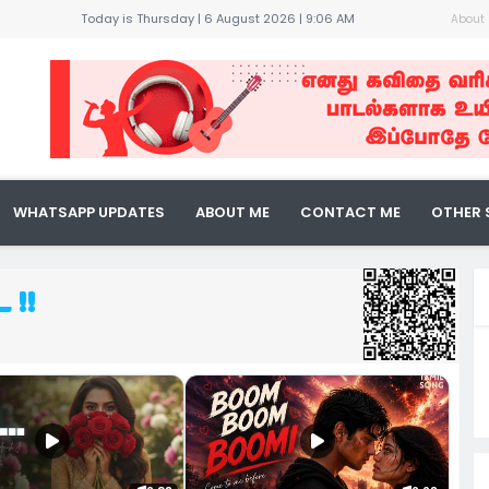
Today is Thursday | 6 August 2026 |
9:06 AM
About
கதை !
ண்பன் !
WHATSAPP UPDATES
ABOUT ME
CONTACT ME
OTHER 
ுவை !
் !
 !!
 நீ...