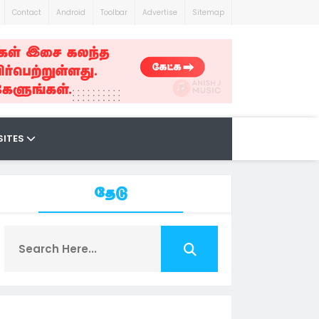
Contact
Android
Toolbar
Advertise
Sitemap
SITES
தேடு