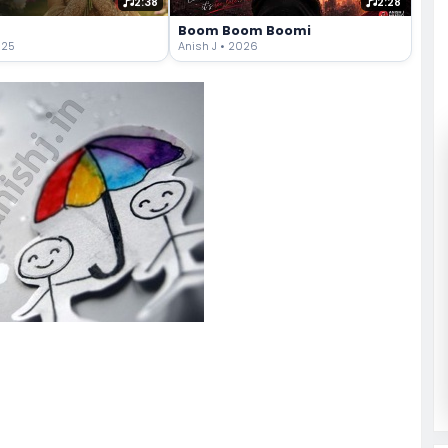
2:38
2:28
Boom Boom Boomi
025
Anish J • 2026