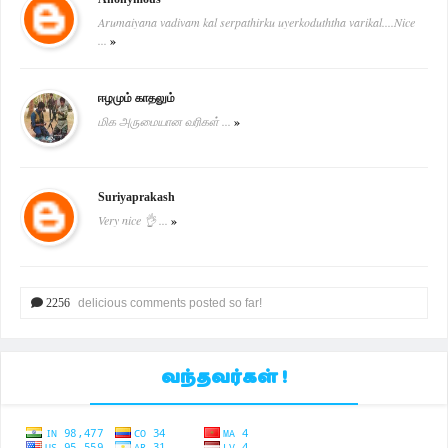
Arumaiyana vadivam kal serpathirku uyerkoduththa varikal....Nice
...
»
ஈழமும் காதலும்
மிக அருமையான வரிகள் ...
»
Suriyaprakash
Very nice 👌 ...
»
2256
delicious comments posted so far!
வந்தவர்கள் !