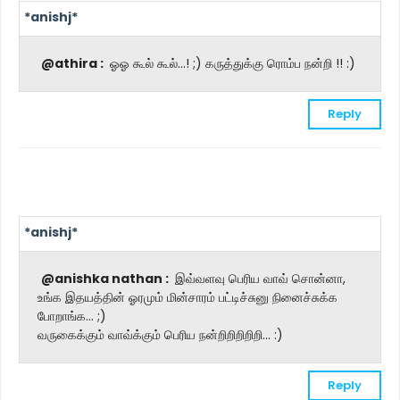
*anishj*
@athira :
ஓஓ கூல் கூல்...! ;) கருத்துக்கு ரொம்ப நன்றி !! :)
Reply
*anishj*
@anishka nathan :
இவ்வளவு பெரிய வாவ் சொன்னா,
உங்க இதயத்தின் ஓரமும் மின்சாரம் பட்டிச்சுனு நினைச்சுக்க
போறாங்க... ;)
வருகைக்கும் வாவ்க்கும் பெரிய நன்றிறிறிறிறி... :)
Reply