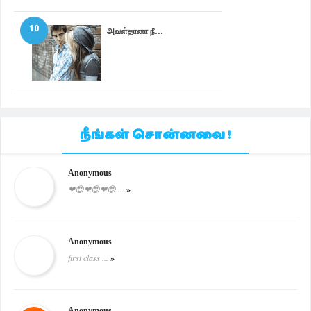
10
அவள்தானா நீ...
நீங்கள் சொன்னவை !
Anonymous
❤😍❤😍❤😍 ...
»
Anonymous
first class ...
»
Anonymous