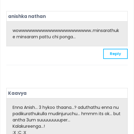
anishka nathan
wowwwwwwwwwwwwwwwwwwwwww..minsarathuk
e minsaram pattu chi ponga...
Reply
Kaavya
Enna Anish... 3 hykoo thaana...? aduthathu enna nu
padikurathukulla mudinjuruchu... hmmm its ok... but
antha 3um suuuuuuuuper...
Kalakureenga...!
:X :C :X