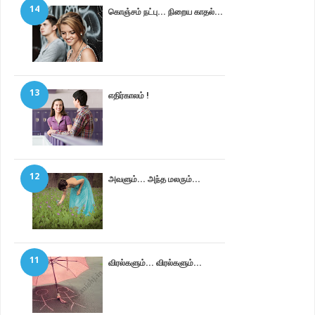
14
கொஞ்சம் நட்பு... நிறைய காதல்...
13
எதிர்காலம் !
12
அவளும்... அந்த மலரும்...
11
விரல்களும்... விரல்களும்...