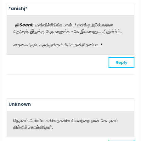
*anishj*
@Seeni:
மன்னிச்சிடுங்க பாஸ்...! எனக்கு இப்போதான்
தெரியும், இதுக்கு பேரு ஹைக்கூ-வே இல்லைனு... :( ஹ்ம்ம்ம்...
வருகைக்கும், கருத்துக்கும் மிக்க நன்றி நண்பா...!
Reply
Unknown
நெஞ்சம் அள்ளிய கவிதைகளில் சிலவற்றை நான் கொஞசம்
கிள்ளிக்கொள்கிறேன்.