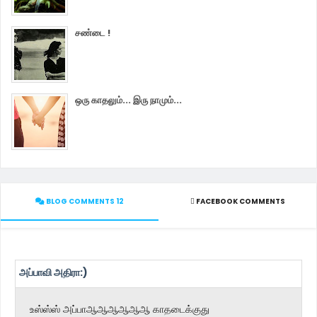
சண்டை !
ஒரு காதலும்... இரு நாமும்...
BLOG COMMENTS 12
FACEBOOK COMMENTS
அப்பாவி அதிரா:)
உஸ்ஸ்ஸ் அப்பாஆஆஆஆஆஆ காதடைக்குது