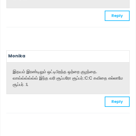
Reply
Monika
இதயம் இரண்டிலும் ஒட்டிபிறந்த ஒற்றை குழந்தை.
வாவ்வ்வ்வ்வ்வ் இந்த வரி சூப்பரோ சூப்பர்.:C:C கவிதை எல்லாமே
சூப்பர். :L
Reply