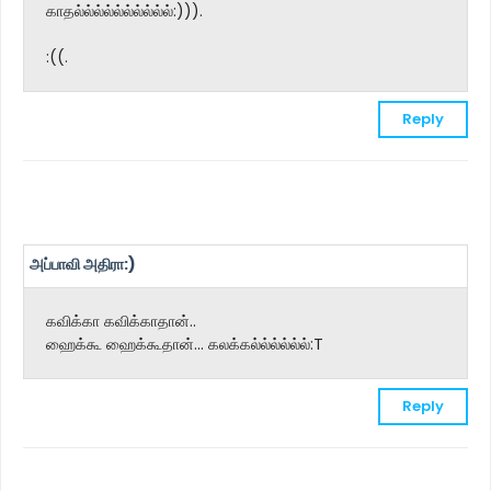
காதல்ல்ல்ல்ல்ல்ல்ல்ல்ல்:))).
:((.
Reply
அப்பாவி அதிரா:)
கவிக்கா கவிக்காதான்..
ஹைக்கூ ஹைக்கூதான்... கலக்கல்ல்ல்ல்ல்ல்:T
Reply