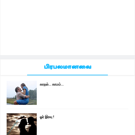
பிரபலமானவை
காதல்... காமம்...
ஓர் இரவு !