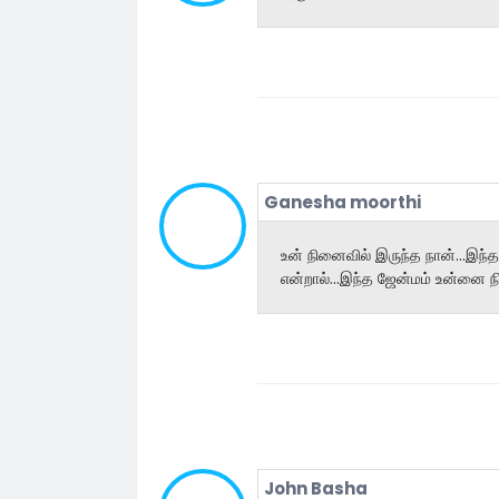
Ganesha moorthi
உன் நினைவில் இருந்த நான்...இந்
என்றால்...இந்த ஜேன்மம் உன்னை ந
John Basha