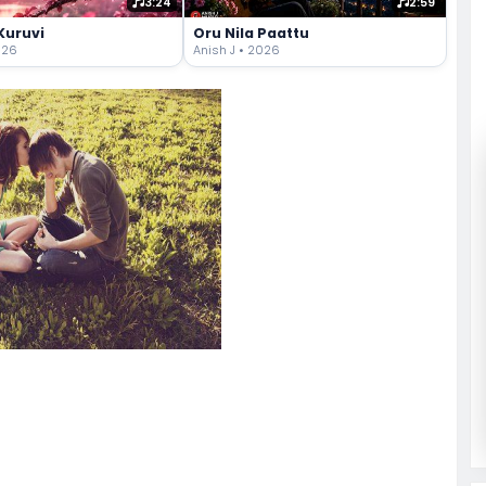
3:24
2:59
Kuruvi
Oru Nila Paattu
026
Anish J • 2026