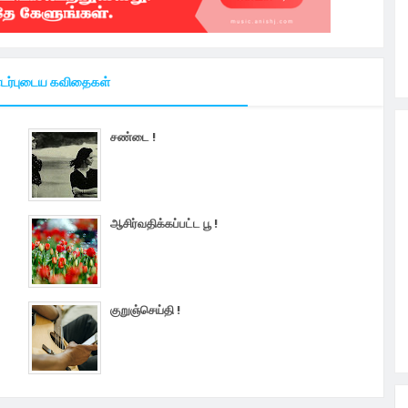
ர்புடைய கவிதைகள்
சண்டை !
ஆசிர்வதிக்கப்பட்ட பூ !
குறுஞ்செய்தி !