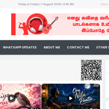
Today is Friday | 7 August 2026 |
2:45 AM
About
கதை !
ண்பன் !
WHATSAPP UPDATES
ABOUT ME
CONTACT ME
OTHER 
ுவை !
் !
 நீ...