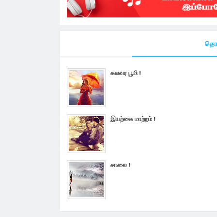
தொட
கலவர பூமி !
இயற்கை மாற்றம் !
சாலை !