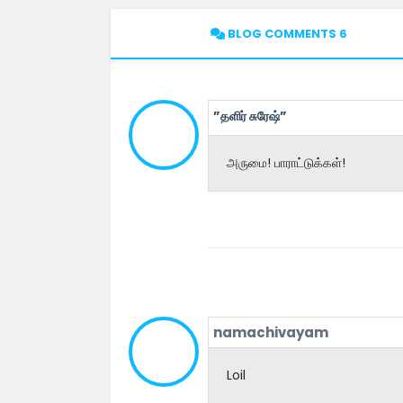
BLOG COMMENTS 6
”தளிர் சுரேஷ்”
அருமை! பாராட்டுக்கள்!
namachivayam
Loil