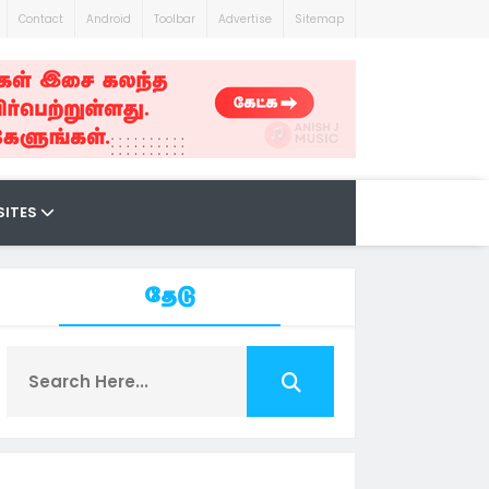
Contact
Android
Toolbar
Advertise
Sitemap
SITES
தேடு